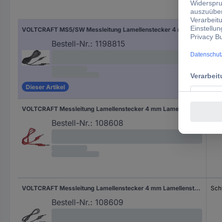
Hers
VOLTCRAFT MS5/SW Messleitung Lamellenstecker 4 mm Lamellenstecker 4 mm 5.00 m Schwarz 1 St.
Sch
Bestell-Nr.:
1198815
Dieser Artikel
VOLTCRAFT Messleitung Lamellenstecker 4 mm Lamellenstecker 4 mm 1.00 m Rot 1 St.
Rot
Bestell-Nr.:
108608
VOLTCRAFT Messleitung Lamellenstecker 4 mm Lamellenstecker 4 mm 1.00 m Schwarz 1 St.
Sch
Bestell-Nr.:
108609