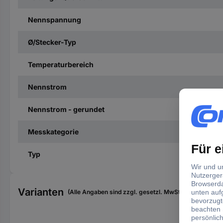
Nennspannung
Ø/Stecker-Typ
Temperaturbereich
Nennstrom
Nennstrom - gerundet
Messkategorie
Typ
Varianten
(Alle Angaben sind zzgl. gesetzl. MwSt., zzgl. Versan