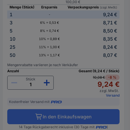
100,00 €
Menge (Stück)
Ersparnis
Verpackungspreis
(zzgl. MwSt.)
1
9,24 €
-
3
8,71 €
6% = 0,53 €
5
8,50 €
8% = 0,74 €
10
8,35 €
10% = 0,89 €
25
8,24 €
11% = 1,00 €
50
8,07 €
13% = 1,17 €
Mengenrabatte variieren je nach Verkäufer
Anzahl
Gesamt (9,24 € / Stück)
10,08 €
-8 %
Stück
9,24 €
zzgl. MwSt.
Versand
Kostenfreier Versand mit
In den Einkaufswagen
14 Tage Rückgaberecht inklusive (30 Tage mit
)