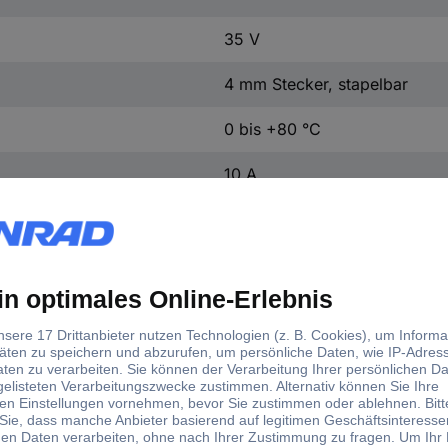
35 V
4 mm Stecker, stapelbar
0 bis +80 °C
10 A
10 A
CAT I
MS5/SW
d)