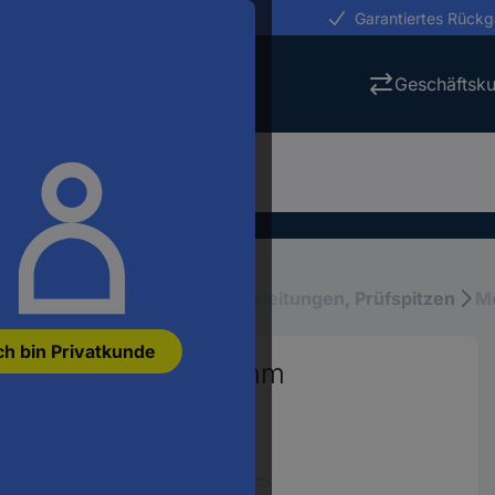
erungen in 24h
Garantiertes Rück
Geschäftsk
eräte
Mess-Zubehör
Messleitungen, Prüfspitzen
Me
ch bin Privatkunde
amellenstecker 4 mm
rz 1 St.