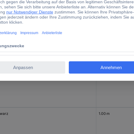
tellerfarbe
Kabellänge
warz
5.00 m
1.00 m
warz
1.00 m