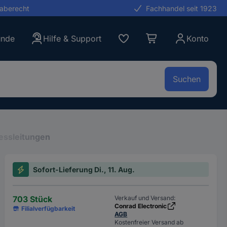
gaberecht
Fachhandel seit 1923
unde
Hilfe & Support
Konto
Suchen
ssleitungen
Sofort-Lieferung Di., 11. Aug.
703 Stück
Verkauf und Versand:
Conrad Electronic
Filialverfügbarkeit
AGB
Kostenfreier Versand ab