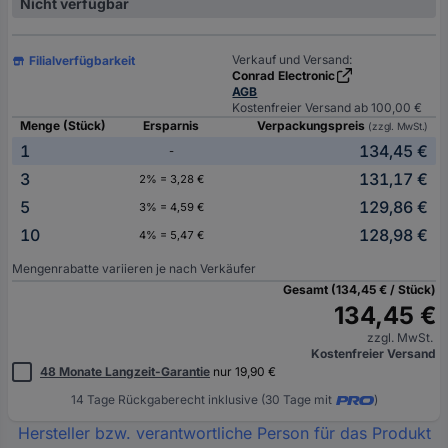
Nicht verfügbar
Verkauf und Versand:
Filialverfügbarkeit
Conrad Electronic
AGB
Kostenfreier Versand ab 100,00 €
Menge (Stück)
Ersparnis
Verpackungspreis
(zzgl. MwSt.)
1
134,45 €
-
3
131,17 €
2% = 3,28 €
5
129,86 €
3% = 4,59 €
10
128,98 €
4% = 5,47 €
Mengenrabatte variieren je nach Verkäufer
Gesamt (134,45 € / Stück)
134,45 €
zzgl. MwSt.
Kostenfreier Versand
48 Monate Langzeit-Garantie
nur 19,90 €
14 Tage Rückgaberecht inklusive (30 Tage mit
)
Hersteller bzw. verantwortliche Person für das Produkt