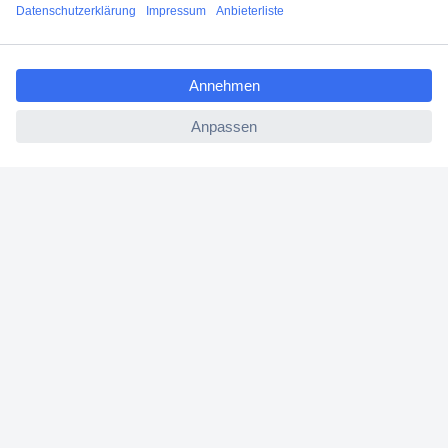
Filialen
ccp.user.init.failed.titl
Versandkostenfrei ab 100,00 € zzgl. MwSt. **
e
Angebotsservice
ccp.user.init.failed
Beschaffungsservice
Für Geschäftskunden
E-Procurement
Open Catalog Interface (OCI)
Conrad Smart Procure (CSP)
Für Verkäufer
Für Affiliate