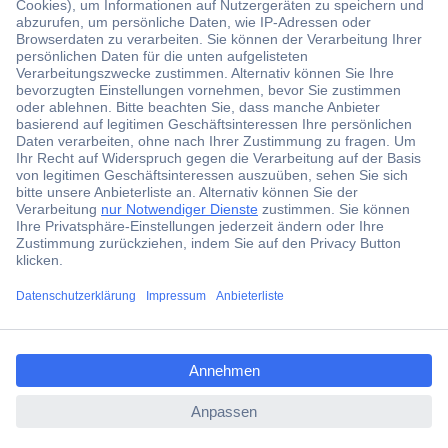
Der Conrad Newsletter
Jetzt anmelden und exklusive Aktionen,
aktuelle News und Angebote immer zuerst
erhalten.
Jetzt anmelden
Filialen
Versandkostenfrei ab 100,00 € zzgl. MwSt. **
ccp.user.init.failed.titl
Angebotsservice
e
Beschaffungsservice
ccp.user.init.failed
Für Geschäftskunden