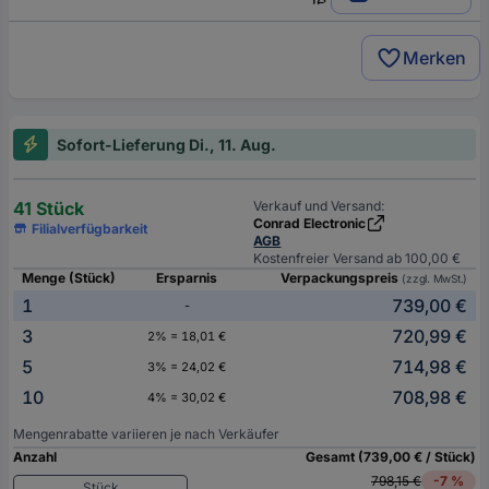
Merken
Sofort-Lieferung Di., 11. Aug.
41 Stück
Verkauf und Versand:
Conrad Electronic
Filialverfügbarkeit
AGB
Kostenfreier Versand ab 100,00 €
Menge (Stück)
Ersparnis
Verpackungspreis
(zzgl. MwSt.)
1
739,00 €
-
3
720,99 €
2% = 18,01 €
5
714,98 €
3% = 24,02 €
10
708,98 €
4% = 30,02 €
Mengenrabatte variieren je nach Verkäufer
Anzahl
Gesamt (739,00 € / Stück)
798,15 €
-7 %
Stück