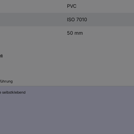
PVC
ISO 7010
50 mm
d)
führung
e selbstklebend