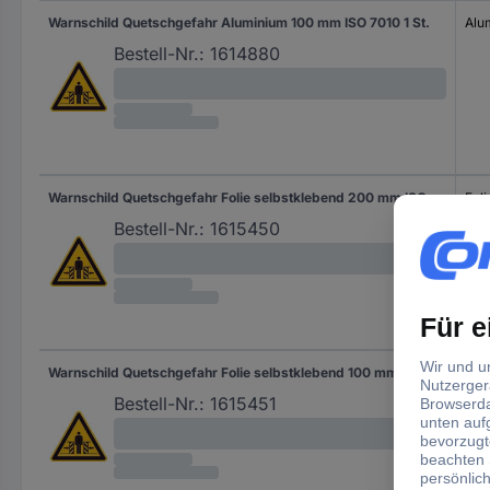
Warnschild Quetschgefahr Aluminium 100 mm ISO 7010 1 St.
Alu
Bestell-Nr.:
1614880
Warnschild Quetschgefahr Folie selbstklebend 200 mm ISO 7010 1 St.
Foli
Bestell-Nr.:
1615450
Warnschild Quetschgefahr Folie selbstklebend 100 mm ISO 7010 1 St.
Foli
Bestell-Nr.:
1615451