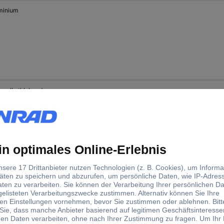
minium
e selbstklebend
e selbstklebend