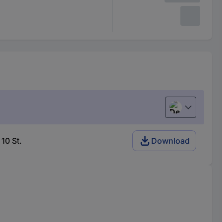
Deutsch (Deu
10 St.
Download