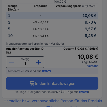
100,00 €
Menge
Ersparnis
Verpackungspreis
(zzgl. MwSt.)
(Set(s))
1
10,08 €
-
3
9,70 €
4% = 0,38 €
5
9,57 €
5% = 0,51 €
10
9,45 €
6% = 0,63 €
Mengenrabatte variieren je nach Verkäufer
Anzahl (Packungsgröße 10
Gesamt (10,08 € / Stück)
St.)
10,08 €
Set(s)
zzgl. MwSt.
Versand
Kostenfreier Versand mit
In den Einkaufswagen
14 Tage Rückgaberecht inklusive (30 Tage mit
)
Hersteller bzw. verantwortliche Person für das Produkt