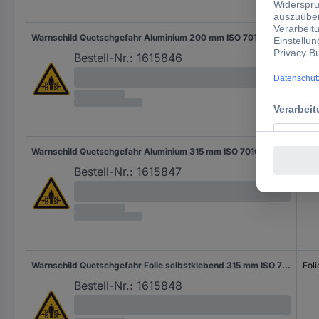
Warnschild Quetschgefahr Aluminium 200 mm ISO 7010 1 St.
Alu
Bestell-Nr.:
1615846
Warnschild Quetschgefahr Aluminium 315 mm ISO 7010 1 St.
Alu
Bestell-Nr.:
1615847
Warnschild Quetschgefahr Folie selbstklebend 315 mm ISO 7010 1 St.
Foli
Bestell-Nr.:
1615848