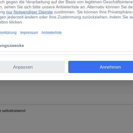
minium
minium
e selbstklebend