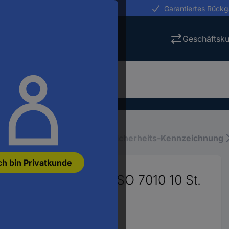
erungen in 24h
Garantiertes Rück
Geschäftsk
iebsausstattung
Schilder-, Sicherheits-Kennzeichnung
ch bin Privatkunde
lbstklebend 50 mm ISO 7010 10 St.
52