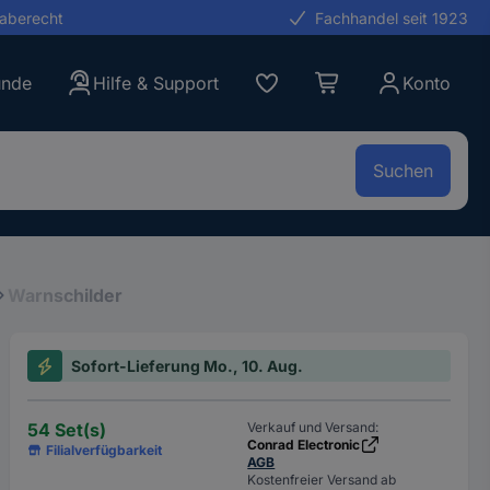
gaberecht
Fachhandel seit 1923
unde
Hilfe & Support
Konto
Suchen
Warnschilder
Sofort-Lieferung Mo., 10. Aug.
54 Set(s)
Verkauf und Versand:
Conrad Electronic
Filialverfügbarkeit
AGB
Kostenfreier Versand ab