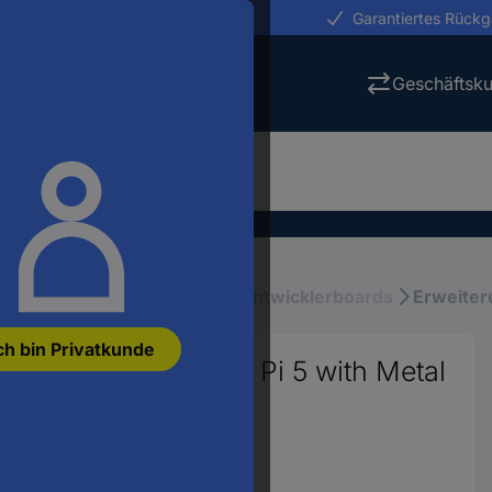
erungen in 24h
Garantiertes Rück
Geschäftsk
boards, sonstige
Zubehör Entwicklerboards
Erweiter
ch bin Privatkunde
 (F) for Raspberry Pi 5 with Metal
3