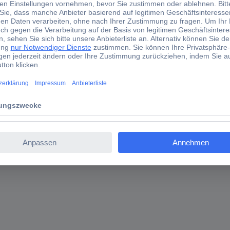
tailed part list WIKI: Lieferumfang PoE HAT (F) x1 Metal heatsink x1 