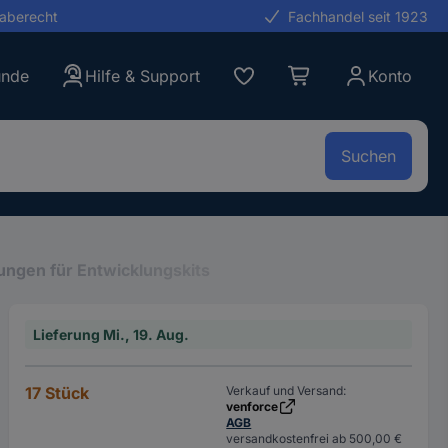
gaberecht
Fachhandel seit 1923
unde
Hilfe & Support
Konto
Suchen
ungen für Entwicklungskits
Lieferung Mi., 19. Aug.
17 Stück
Verkauf und Versand:
venforce
AGB
versandkostenfrei ab 500,00 €