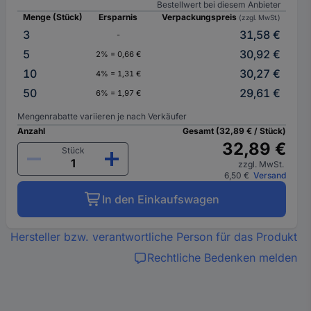
Bestellwert bei diesem Anbieter
Menge (Stück)
Ersparnis
Verpackungspreis
(zzgl. MwSt.)
3
31,58 €
-
5
30,92 €
2% = 0,66 €
10
30,27 €
4% = 1,31 €
50
29,61 €
6% = 1,97 €
Mengenrabatte variieren je nach Verkäufer
Anzahl
Gesamt (32,89 € / Stück)
32,89 €
Stück
zzgl. MwSt.
6,50 €
Versand
In den Einkaufswagen
Hersteller bzw. verantwortliche Person für das Produkt
Rechtliche Bedenken melden