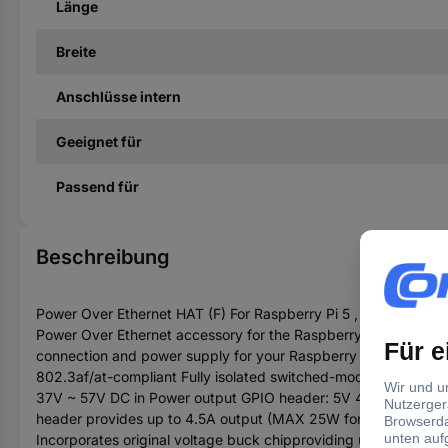
Länge
Breite
Anschlüsse intern
Geeignet für
Passend für
Beschreibung
Power Over Ethernet HAT (F) For Raspberry Pi 5 , High Power,
Power Over Ethernet accessory for the Raspberry Pi 5 . By usi
connection and power supply for your Raspberry Pi in only on
802.3af/at-compliant Fully isolated switched-mode power suppl
37V ~ 57V DC in Power output GPIO header: 5V 4.5A (MAX) 2
header provides up to 4.5A output (MAX 25W for 12V+5V tota
Incorporates original voltage buck chipproviding up to 5A under 