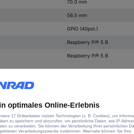
70.0 mm
56.5 mm
GPIO (40pol.)
Raspberry Pi® 5 B
Raspberry Pi® 5 B
 Onboard Cooling Fan, With Metal Heatsink, Supports 802.3af/at ne
ng this small HAT and some proper 802.3af/at-compliant power sourci
e Ethernet cable. Standard Raspberry Pi 40PIN GPIO header, support
y (SMPS) Onboard high speed active cooling fan, with metal heatsink
P header: 12V 2A (MAX) Dimensions: 56.5 x 70.0mm Network stand
l output power)be able to power extra devices while providing sta
sufficient heat dissipation condition How to Install Attach the therma