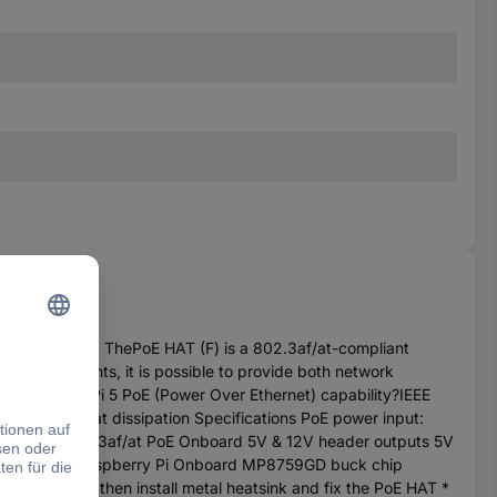
twork standard ThePoE HAT (F) is a 802.3af/at-compliant
ng equipments, it is possible to provide both network
s Raspberry Pi 5 PoE (Power Over Ethernet) capability?IEEE
, better heat dissipation Specifications PoE power input:
ard: IEEE802.3af/at PoE Onboard 5V & 12V header outputs 5V
ble power to Raspberry Pi Onboard MP8759GD buck chip
l tapes first, then install metal heatsink and fix the PoE HAT *