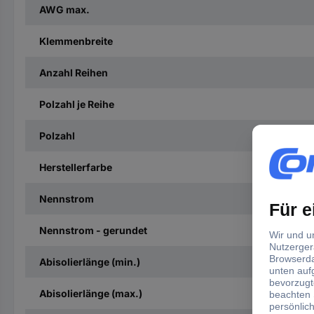
AWG max.
Klemmenbreite
Anzahl Reihen
Polzahl je Reihe
Polzahl
Herstellerfarbe
Nennstrom
Nennstrom - gerundet
Abisolierlänge (min.)
Abisolierlänge (max.)