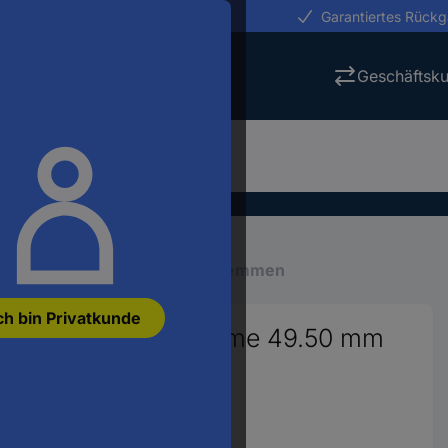
erungen in 24h
Garantiertes Rück
Geschäftsk
Reihenklemmen
Reihenklemmen
ch bin Privatkunde
ock-Durchgangsklemme 49.50 mm
920