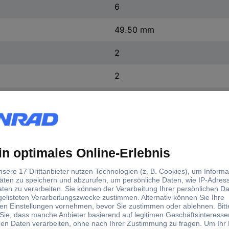
6
49.50 mm
2
2
20
Beige
70 A
70 A
16 mm
12 mm