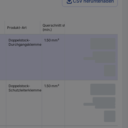
CSV herunterladen
Querschnitt starr
Querschnitt
Produkt-Art
(min.)
flexibel (min.)
Doppelstock-
1.50 mm²
1.50 mm²
Durchgangsklemme
Doppelstock-
1.50 mm²
1.50 mm²
Schutzleiterklemme