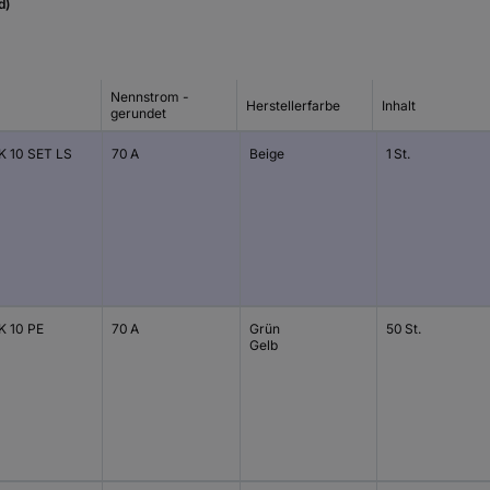
d)
Nennstrom -
Herstellerfarbe
Inhalt
gerundet
 10 SET LS
70 A
Beige
1 St.
 10 PE
70 A
Grün
50 St.
Gelb