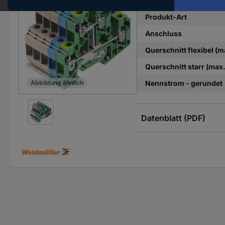
Hst.-
Teile-
Produkt-Art
Nr.
Anschluss
ein
Querschnitt flexibel (m
Querschnitt starr (max.
Nennstrom - gerundet
Abbildung ähnlich
Datenblatt (PDF)