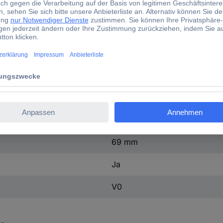
1415530000
1 St.
WDK 10 SET LS
(L x B x H) 69 x 49.50 x 85
49.50 mm
85 mm
69 mm
Ja
V0