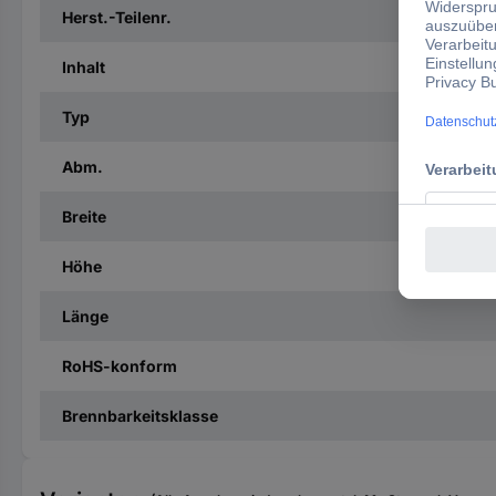
Herst.-Teilenr.
Inhalt
Typ
Abm.
Breite
Höhe
Länge
RoHS-konform
Brennbarkeitsklasse