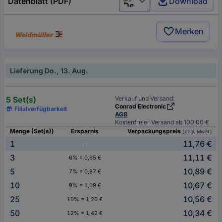
Datenblatt (PDF)
Download
Deutsch (Deutschland)
Merken
Lieferung Do., 13. Aug.
5 Set(s)
Verkauf und Versand:
Conrad Electronic
Filialverfügbarkeit
AGB
Kostenfreier Versand ab 100,00 €
Menge (Set(s))
Ersparnis
Verpackungspreis
(zzgl. MwSt.)
1
11,76 €
-
3
11,11 €
6% = 0,65 €
5
10,89 €
7% = 0,87 €
10
10,67 €
9% = 1,09 €
25
10,56 €
10% = 1,20 €
50
10,34 €
12% = 1,42 €