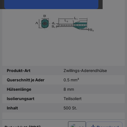
oder
eine
Hst.-
Teile-
Nr.
ein
Produkt-Art
Zwillings-Aderendhülse
Querschnitt je Ader
0.5 mm²
Hülsenlänge
8 mm
Isolierungsart
Teilisoliert
Inhalt
500 St.