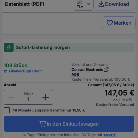
Datenblatt (PDF)
Download
Deutsch (Deutschland)
Merken
Sofort-Lieferung morgen
103 Stück
Verkauf und Versand:
Conrad Electronic
Filialverfügbarkeit
AGB
Kostenfreier Versand ab 100,00 €
Anzahl
Gesamt (147,05 € / Stück)
147,05 €
Stück
zzgl. MwSt.
Kostenfreier Versand
48 Monate Langzeit-Garantie
nur 19,90 €
In den Einkaufswagen
14 Tage Rückgaberecht inklusive (30 Tage mit
)