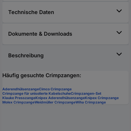
Technische Daten
Dokumente & Downloads
Beschreibung
Häufig gesuchte Crimpzangen:
Aderendhülsenzange
Cimco Crimpzange
Crimpzange für unisolierte Kabelschuhe
Crimpzangen-Set
Klauke Presszange
Knipex Aderendhülsenzange
Knipex Crimpzange
Molex Crimpzange
Weidmüller Crimpzange
Wiha Crimpzange