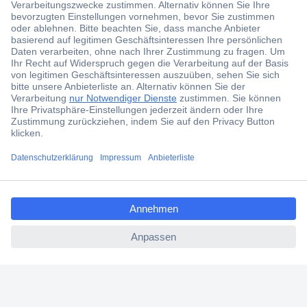
Der Conrad Newsletter
Jetzt anmelden und exklusive Aktionen,
aktuelle News und Angebote immer zuerst
erhalten.
Jetzt anmelden
Filialen
Versandkostenfrei ab 100,00 € zzgl. MwSt. **
Angebotsservice
Beschaffungsservice
Für Geschäftskunden
E-Procurement