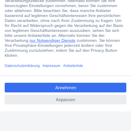
Der Conrad Newsletter
Jetzt anmelden und exklusive Aktionen,
aktuelle News und Angebote immer zuerst
erhalten.
Jetzt anmelden
Filialen
Versandkostenfrei ab 100,00 € zzgl. MwSt. **
ccp.user.init.failed.titl
Angebotsservice
e
Beschaffungsservice
ccp.user.init.failed
Für Geschäftskunden
E-Procurement