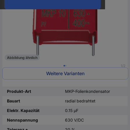
oder
eine
Hst.-
Teile-
Nr.
ein
Abbildung ähnlich
1/2
Weitere Varianten
Produkt-Art
MKP-Folienkondensator
Bauart
radial bedrahtet
Elektr. Kapazität
0.15 µF
Nennspannung
630 V/DC
Toleranz ±
20 %