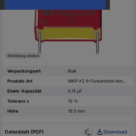
oder
eine
Hst.-
Teile-
Nr.
ein
Abbildung ähnlich
Verpackungsart
Bulk
Produkt-Art
MKP-X2 R-Funkentstör-Kondensator
Elektr. Kapazität
0.15 µF
Toleranz ±
10 %
Höhe
16.5 mm
Datenblatt (PDF)
Download