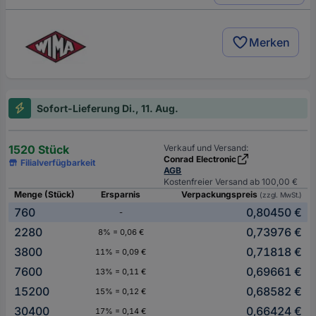
Merken
Sofort-Lieferung Di., 11. Aug.
1520 Stück
Verkauf und Versand:
Conrad Electronic
Filialverfügbarkeit
AGB
Kostenfreier Versand ab 100,00 €
Menge (Stück)
Ersparnis
Verpackungspreis
(zzgl. MwSt.)
760
0,80450 €
-
2280
0,73976 €
8% = 0,06 €
3800
0,71818 €
11% = 0,09 €
7600
0,69661 €
13% = 0,11 €
15200
0,68582 €
15% = 0,12 €
30400
0,66424 €
17% = 0,14 €