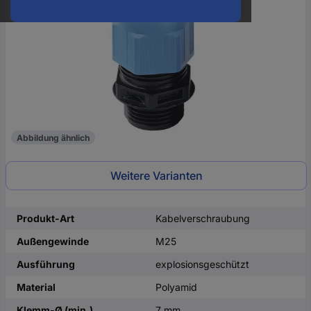
oder
eine
Hst.-
Teile-
Nr.
ein
Abbildung ähnlich
Weitere Varianten
Produkt-Art
Kabelverschraubung
Außengewinde
M25
Ausführung
explosionsgeschützt
Material
Polyamid
Klemm-Ø (min.)
7 mm