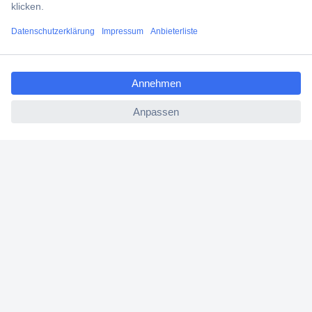
Versandkostenfrei ab 100,00 € zzgl. MwSt. **
Angebotsservice
ccp.user.init.failed.titl
Beschaffungsservice
e
ccp.user.init.failed
Für Geschäftskunden
E-Procurement
Open Catalog Interface (OCI)
Conrad Smart Procure (CSP)
Für Verkäufer
Für Affiliate