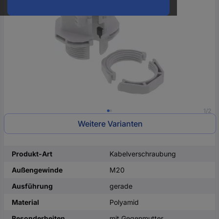
oder
eine
Hst.-
Teile-
Nr.
ein
1/2
Weitere Varianten
Produkt-Art
Kabelverschraubung
Außengewinde
M20
Ausführung
gerade
Material
Polyamid
Besonderheiten
mit Gegenmutter