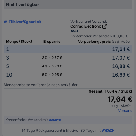
Nicht verfügbar
Verkauf und Versand:
Filialverfügbarkeit
Conrad Electronic
AGB
Kostenfreier Versand ab 100,00 €
Menge (Stück)
Ersparnis
Verpackungspreis
(zzgl. MwSt.)
1
17,64 €
-
3
17,07 €
3% = 0,57 €
5
16,88 €
4% = 0,76 €
10
16,69 €
5% = 0,95 €
Mengenrabatte variieren je nach Verkäufer
Gesamt (17,64 € / Stück)
17,64 €
zzgl. MwSt.
Versand
Kostenfreier Versand mit
14 Tage Rückgaberecht inklusive (30 Tage mit
)