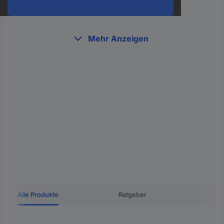
oder
eine
Hst.-
Teile-
Mehr Anzeigen
Nr.
ein
Alle Produkte
Ratgeber