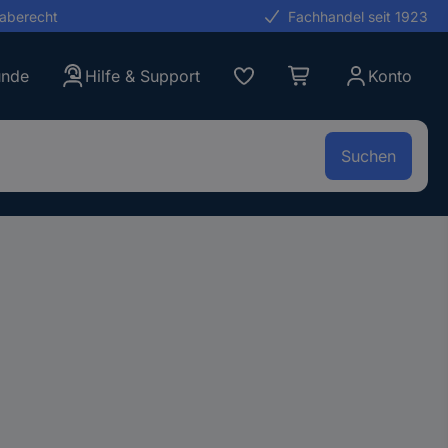
gaberecht
Fachhandel seit 1923
unde
Hilfe & Support
Konto
Suchen