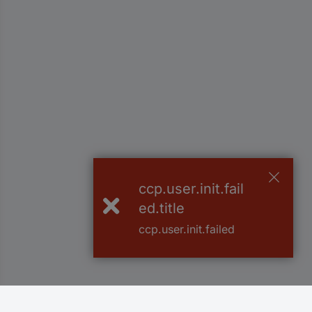
ccp.user.init.fail
ed.title
ccp.user.init.failed