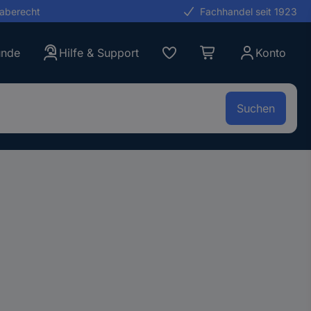
gaberecht
Fachhandel seit 1923
unde
Hilfe & Support
Konto
Suchen