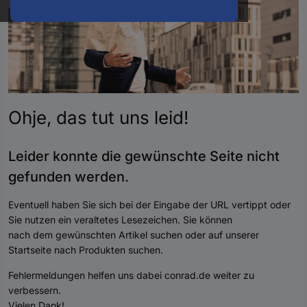
oder
eine
Hst.-
Teile-
Nr.
ein
Ohje, das tut uns
leid
!
Leider konnte die gewünschte Seite nicht
gefunden werde
n.
Eventuell haben Sie sich bei der Eingabe der URL vertippt oder
Sie nutzen ein veraltetes Lesezeichen. Sie können
nach dem gewünschten Artikel suchen oder auf unserer
Startseite nach Produkten suchen.
Fehlermeldungen helfen uns dabei conrad.de weiter zu
verbessern.
Vielen Dank!