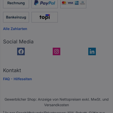
Alle Zahlarten
Social Media
Kontakt
FAQ - Hilfeseiten
Gewerblicher Shop: Anzeige von Nettopreisen exkl. MwSt. und
Versandkosten
A
1
1x pro Geschäftskunde/Privatperson: 10% Rabatt. Gültig nur