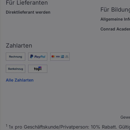
Für Lieferanten
Für Bildun
Direktlieferant werden
Allgemeine In
Conrad Acade
Zahlarten
Alle Zahlarten
Gewe
A
1
1x pro Geschäftskunde/Privatperson: 10% Rabatt. Gültig n
l