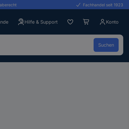
gaberecht
Fachhandel seit 1923
unde
Hilfe & Support
Konto
Suchen