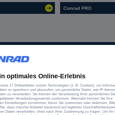
ionen, aktuelle News und Angebote immer zuerst erhalte
b 100,00 € zzgl. MwSt. **
Angebot
Conrad erleben
Filialen