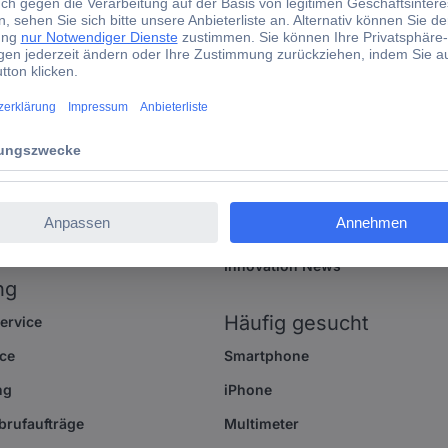
ationen
Kataloge
Newsletter
toure
Produktverzeichnis
ce
Markenverzeichnis
ice
Messen und Events
ieten
Aktuelle Vorteilsaktionen
Geschenkkarte
Innovation News
ng
Häufig gesucht
ervice
ce
Smartphone
ng
iPhone
brufaufträge
Multimeter