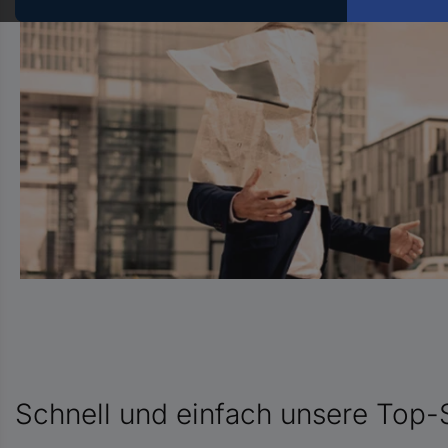
Hst.-
Teile-
Nr.
ein
Schnell und einfach unsere Top-