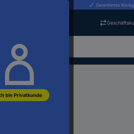
erungen in 24h
Garantiertes Rück
Geschäftsk
ch bin Privatkunde
n