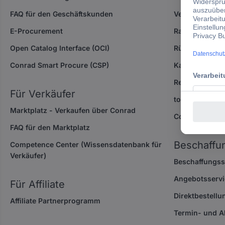
FAQ für den Geschäftskunden
Versandinform
E-Procurement
Ratgeber
Open Catalog Interface (OCI)
Rückgabe / Re
Conrad Smart Procure (CSP)
Kalibrierservi
Reparaturserv
Für Verkäufer
topi-Technik m
Marktplatz - Verkaufen über Conrad
Conrad PRO
FAQ für den Marktplatz
Beschaffu
Competence Center
(Wissensdatenbank für
Verkäufer)
Beschaffungss
Angebotsservi
Für Affiliate
Direktbestellu
Affiliate Partnerprogramm
Termin- und A