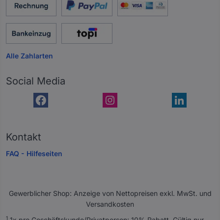
Alle Zahlarten
Social Media
Kontakt
FAQ - Hilfeseiten
Gewerblicher Shop: Anzeige von Nettopreisen exkl. MwSt. und
Versandkosten
A
1
1x pro Geschäftskunde/Privatperson: 10% Rabatt. Gültig nur