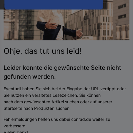
oder
eine
Hst.-
Teile-
Nr.
ein
Ohje, das tut uns
leid
!
Leider konnte die gewünschte Seite nicht
gefunden werde
n.
Eventuell haben Sie sich bei der Eingabe der URL vertippt oder
Sie nutzen ein veraltetes Lesezeichen. Sie können
nach dem gewünschten Artikel suchen oder auf unserer
Startseite nach Produkten suchen.
Fehlermeldungen helfen uns dabei conrad.de weiter zu
verbessern.
Vielen Dank!