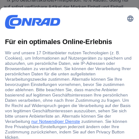
l
auf sofort verfügbare Artikel der Marken Einhell und Einhell
l
Professional (Lieferstatus grün) . Gültig bis 09.08.2026 auf
e
conrad.de. Nicht gültig für Marketplace Bestellungen
P
(Drittanbieter). Nicht mit anderen Vorteilscodes kombinierbar. Es
r
kann im Einzelfall eine Begrenzung der Absatzmenge erfolgen.
e
Aktion gültig solange Vorrat reicht.
i
s
Für PRO Mitglieder gilt abweichend: 15% Rabatt auf sofort
a
verfügbare Artikel der Marken Einhell und Einhell Professional.
n
**Versandkostenfrei kann bei Marktplatzanbietern abweichen.
g
a
Datenschutz
b
Sichere Zahlungsmittel
e
n
SSL-Verschlüsselung
s
Verified Visa & Mastercard Secure Code
i
n
d
i