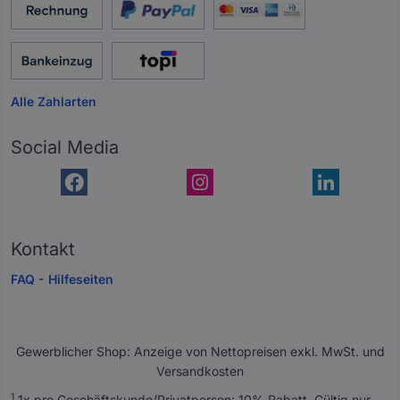
Alle Zahlarten
Social Media
Kontakt
FAQ - Hilfeseiten
Gewerblicher Shop: Anzeige von Nettopreisen exkl. MwSt. und
Versandkosten
A
1
1x pro Geschäftskunde/Privatperson: 10% Rabatt. Gültig nur