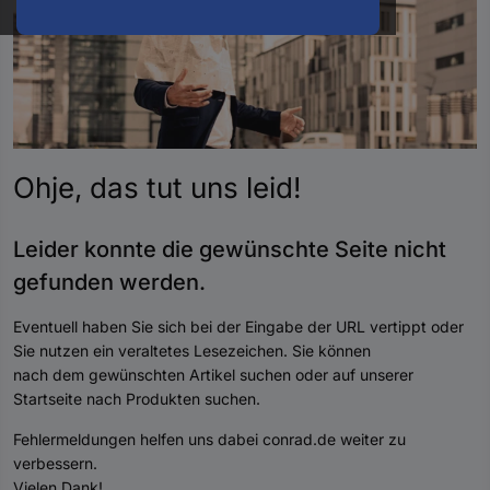
oder
eine
Hst.-
Teile-
Nr.
ein
Ohje, das tut uns
leid
!
Leider konnte die gewünschte Seite nicht
gefunden werde
n.
Eventuell haben Sie sich bei der Eingabe der URL vertippt oder
Sie nutzen ein veraltetes Lesezeichen. Sie können
nach dem gewünschten Artikel suchen oder auf unserer
Startseite nach Produkten suchen.
Fehlermeldungen helfen uns dabei conrad.de weiter zu
verbessern.
Vielen Dank!