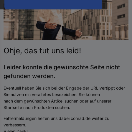
oder
eine
Hst.-
Teile-
Nr.
ein
Ohje, das tut uns
leid
!
Leider konnte die gewünschte Seite nicht
gefunden werde
n.
Eventuell haben Sie sich bei der Eingabe der URL vertippt oder
Sie nutzen ein veraltetes Lesezeichen. Sie können
nach dem gewünschten Artikel suchen oder auf unserer
Startseite nach Produkten suchen.
Fehlermeldungen helfen uns dabei conrad.de weiter zu
verbessern.
Vielen Dank!