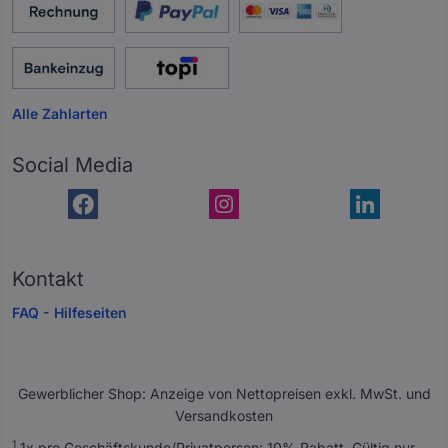
Alle Zahlarten
Social Media
Kontakt
FAQ - Hilfeseiten
Gewerblicher Shop: Anzeige von Nettopreisen exkl. MwSt. und
Versandkosten
A
1
1x pro Geschäftskunde/Privatperson: 10% Rabatt. Gültig nur