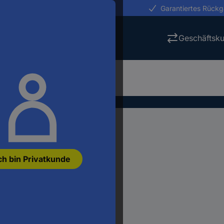
erungen in 24h
Garantiertes Rück
Geschäftsk
ch bin Privatkunde
n