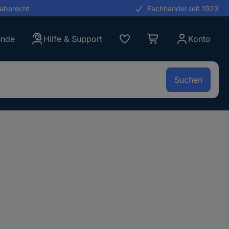
gaberecht
Fachhandel seit 1923
unde
Hilfe & Support
Konto
Suchen