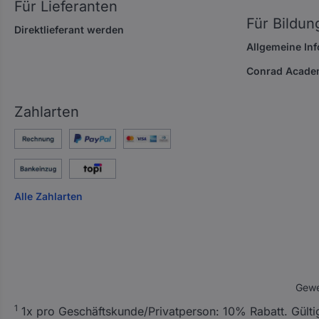
Für Lieferanten
Für Bildun
Direktlieferant werden
Allgemeine In
Conrad Acade
Zahlarten
Alle Zahlarten
Gewe
A
1
1x pro Geschäftskunde/Privatperson: 10% Rabatt. Gültig n
l