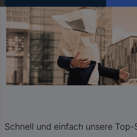
Hst.-
Teile-
Nr.
ein
Schnell und einfach unsere Top-