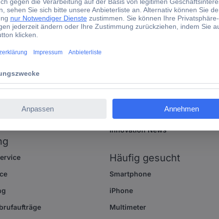
ationen
Kataloge
Newsletter
toure
Produktverzeichnis
ce
Markenverzeichnis
ice
Messen und Events
ieten
Aktuelle Vorteilsaktionen
Geschenkkarte
Innovation News
ng
Häufig gesucht
ervice
ce
Smartphone
ng
iPhone
brufaufträge
Multimeter