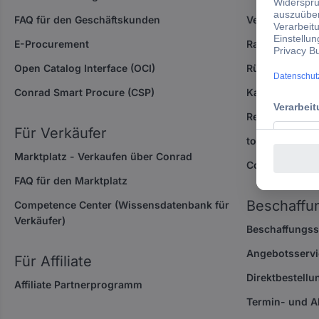
FAQ für den Geschäftskunden
Versandinform
E-Procurement
Ratgeber
Open Catalog Interface (OCI)
Rückgabe / Re
Conrad Smart Procure (CSP)
Kalibrierservi
Reparaturserv
Für Verkäufer
topi-Technik m
Marktplatz - Verkaufen über Conrad
Conrad PRO
FAQ für den Marktplatz
Beschaffu
Competence Center
(Wissensdatenbank für
Verkäufer)
Beschaffungss
Angebotsservi
Für Affiliate
Direktbestellu
Affiliate Partnerprogramm
Termin- und A