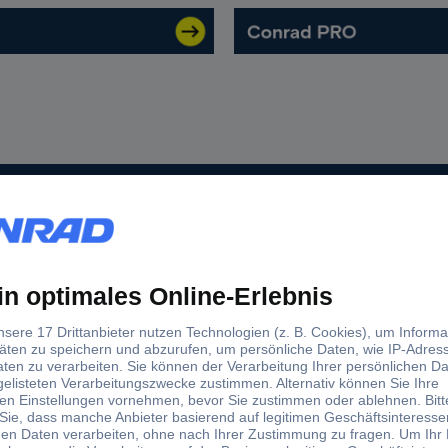
ionen, aktuelle News und Angebote immer zuerst erhalte
b 100,00 € zzgl. MwSt. **
Angebot
Conrad erleben
Filialen