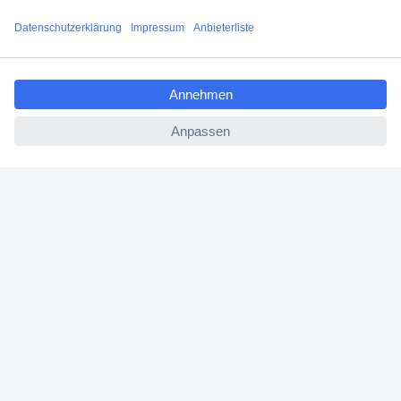
Gerät passt zu Ihnen?
Unser Praxistipp: Updates durchführen
ccp.user.init.failed.titl
FAQ – häufig gestellte Fragen
e
ccp.user.init.failed