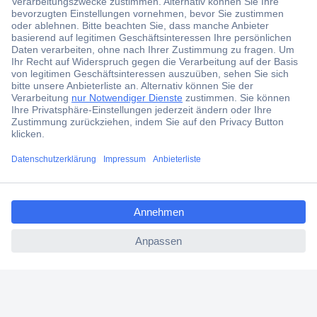
worauf beim Kauf zu achten ist, erfahren Sie in unserem
Ratgeber.
Energiestationen zur schnellen Starthilfe
Das zeichnet Starthilfegeräte aus
Nützliche Zusatzfunktionen von Energiestationen
Kaufkriterien für Starthilfe Powerbank – worauf kommt
es an?
Unser Praxistipp: Fahrzeug vorbereiten und auf
ccp.user.init.failed.titl
korrekte Polung achten
e
FAQ – häufig gestellte Fragen zu Energiestationen
ccp.user.init.failed