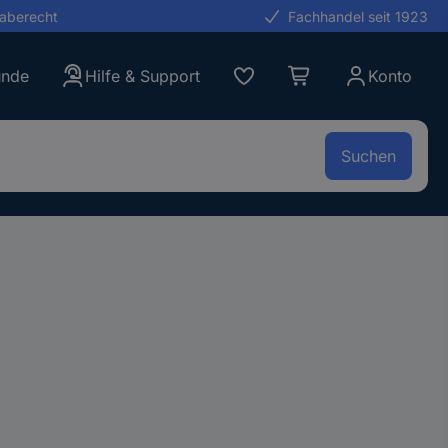
gaberecht
Fachhandel seit 1923
unde
Hilfe & Support
Konto
Suchen