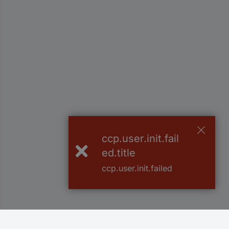
ccp.user.init.fail
ed.title
ccp.user.init.failed