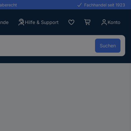
gaberecht
Fachhandel seit 1923
unde
Hilfe & Support
Konto
Suchen