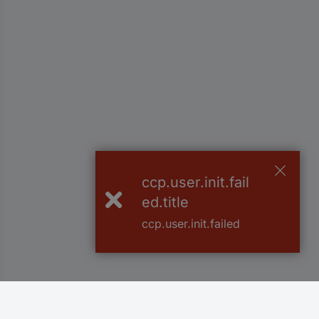
ccp.user.init.fail
ed.title
ccp.user.init.failed