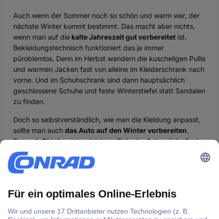
Auch wenn der Sommer noch so schön und warm war, der
nächste Winter kommt bestimmt. Das macht aber nichts,
wenn man auf die
kalte Jahreszeit gut vorbereitet
ist.
Bekleidungstechnisch funktioniert das ja immer
püroblemlos. Denn im Herbst wandern die kuscheligen Pullis
und warmen Jacken fast von alleine im Kleiderschrank nach
vorne. Und im Schuhschrank sind dann hauptsächlich
geschlossene Schuhe und feste Winterstiefel statt Sandalen
zu finden.
Doch so selbstverständlich, wie man die Kleidung anpasst,
sollte man auch
das Auto auf den Winter vorbereiten
.
Denn
ab Oktober
ist es höchste Zeit, das
Auto winterfest
zu machen.
Im Herbst schon auf den Winter vorbereiten
Effektiver Schutz vor Frost, Eis und Korrosion
Winterausrüstung für das Auto