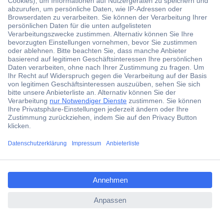
Alles für die effektive Pannenhilfe
Fragen rund um das Thema: Auto winterfest machen
ccp.user.init.failed.titl
e
ccp.user.init.failed