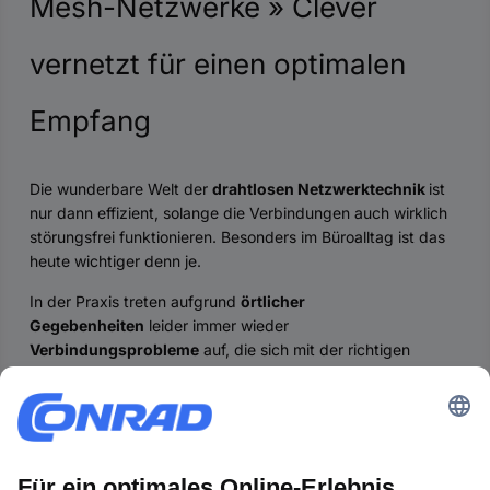
Mesh-Netzwerke » Clever
vernetzt für einen optimalen
Empfang
Die wunderbare Welt der
drahtlosen Netzwerktechnik
ist
nur dann effizient, solange die Verbindungen auch wirklich
störungsfrei funktionieren. Besonders im Büroalltag ist das
heute wichtiger denn je.
In der Praxis treten aufgrund
örtlicher
Gegebenheiten
leider immer wieder
Verbindungsprobleme
auf, die sich mit der richtigen
Technik aber perfekt meistern lassen. Wir zeigen Ihnen
gerne wie einfach das geht. Denn oftmals reicht bei einem
vorhandenen WLAN-Netzwerk ein Firmware-Update aus,
um auf ein
WLAN-Mesh-System
umzusteigen.