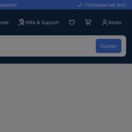
gaberecht
Fachhandel seit 1923
unde
Hilfe & Support
Konto
Suchen