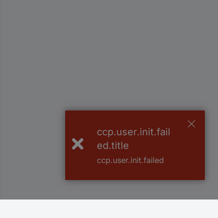
ccp.user.init.fail
ed.title
ccp.user.init.failed