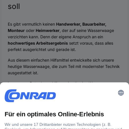
soll
Es gibt vermutlich keinen
Handwerker, Bauarbeiter,
Monteur
oder
Heimwerker
, der auf seine Wasserwaage
verzichten kann. Denn der eigene Anspruch an ein
hochwertiges Arbeitsergebnis
setzt voraus, dass alles
perfekt ausgerichtet und gerade ist.
Aus diesem einfachen Hilfsmittel entwickelte sich unsere
heutige Wasserwaage, die zum Teil mit modernster Technik
ausgestattet ist.
In unserem Ratgeber erklären wir, wie eine Wasserwaage
funktioniert und wo die Unterschiede liegen.
Die geschichtliche Entwicklung der Wasserwaage
Wie ist eine Wasserwaage aufgebaut?
Wie funktioniert eine Wasserwaage?