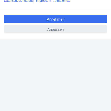
Angebotsservice
ccp.user.init.failed.titl
Beschaffungsservice
e
ccp.user.init.failed
Für Geschäftskunden
E-Procurement
Open Catalog Interface (OCI)
Conrad Smart Procure (CSP)
Für Verkäufer
Für Affiliate
Für Lieferanten