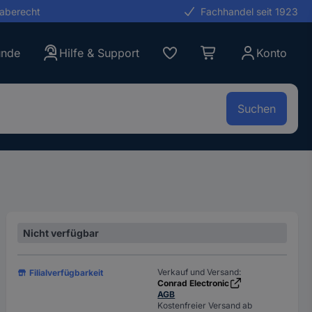
gaberecht
Fachhandel seit 1923
unde
Hilfe & Support
Konto
Suchen
Nicht verfügbar
Verkauf und Versand:
Filialverfügbarkeit
Conrad Electronic
AGB
Kostenfreier Versand ab