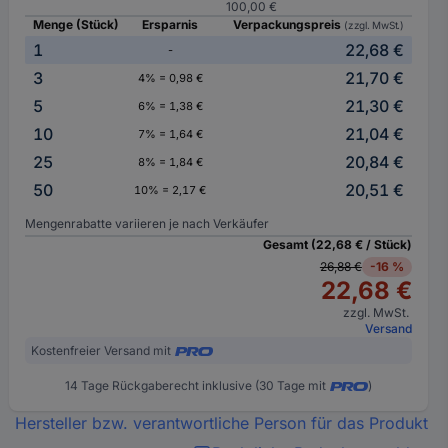
100,00 €
Menge (Stück)
Ersparnis
Verpackungspreis
(zzgl. MwSt.)
1
22,68 €
-
3
21,70 €
4% = 0,98 €
5
21,30 €
6% = 1,38 €
10
21,04 €
7% = 1,64 €
25
20,84 €
8% = 1,84 €
50
20,51 €
10% = 2,17 €
Mengenrabatte variieren je nach Verkäufer
Gesamt (22,68 € / Stück)
26,88 €
-16 %
22,68 €
zzgl. MwSt.
Versand
Kostenfreier Versand mit
14 Tage Rückgaberecht inklusive (30 Tage mit
)
Hersteller bzw. verantwortliche Person für das Produkt