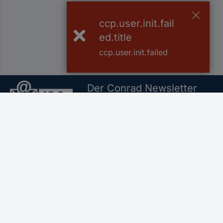
ccp.user.init.fail
ed.title
ccp.user.init.failed
Der Conrad Newsletter
Jetzt anmelden und exklusive Akt
Filialen
Versandkostenfrei a
Für Geschäftskunden
Service
Conrad Sourcing Platform
Alle Services