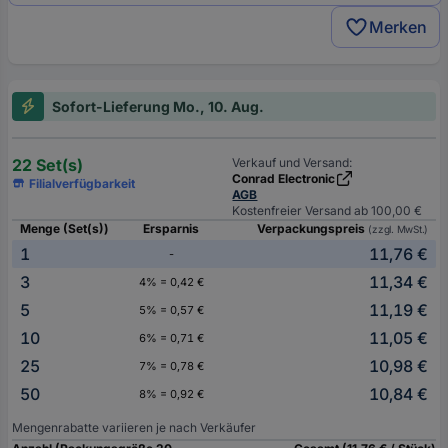
Merken
Sofort-Lieferung Mo., 10. Aug.
22 Set(s)
Verkauf und Versand:
Conrad Electronic
Filialverfügbarkeit
AGB
Kostenfreier Versand ab 100,00 €
Menge (Set(s))
Ersparnis
Verpackungspreis
(zzgl. MwSt.)
1
11,76 €
-
3
11,34 €
4% = 0,42 €
5
11,19 €
5% = 0,57 €
10
11,05 €
6% = 0,71 €
25
10,98 €
7% = 0,78 €
50
10,84 €
8% = 0,92 €
Mengenrabatte variieren je nach Verkäufer