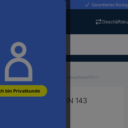
erungen in 24h
Garantiertes Rück
Geschäftsk
Mundschutz, Atemschutz
Atemschutzfilter
ch bin Privatkunde
ilter 20 St. EN 143 DIN 143