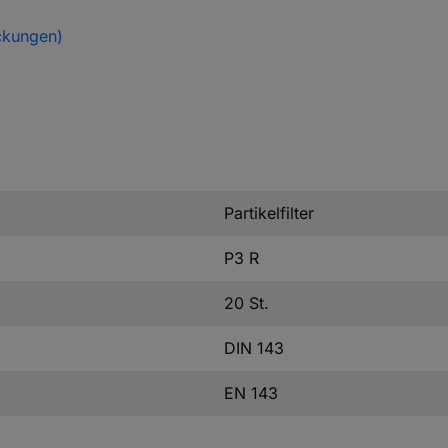
ckungen)
Partikelfilter
P3 R
20 St.
DIN 143
EN 143