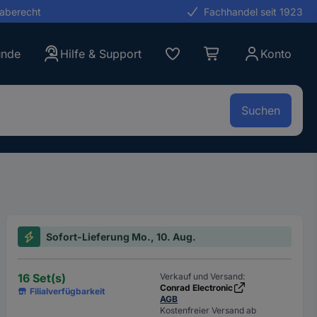
gaberecht
Fachhandel seit 1923
unde
Hilfe & Support
Konto
Suchen
Sofort-Lieferung Mo., 10. Aug.
16 Set(s)
Verkauf und Versand:
Conrad Electronic
Filialverfügbarkeit
AGB
Kostenfreier Versand ab