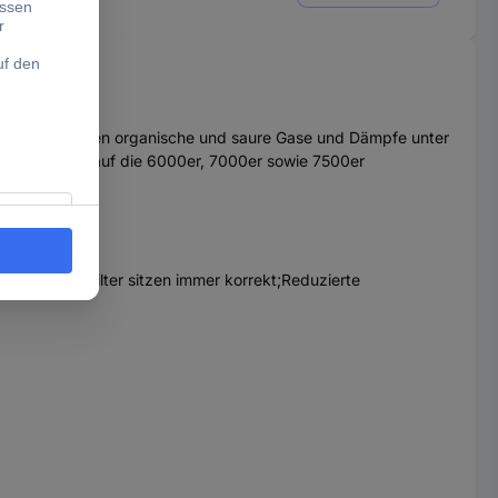
h schützt er gegen organische und saure Gase und Dämpfe unter
lick-Anschluss auf die 6000er, 7000er sowie 7500er
t
ermontage;Filter sitzen immer korrekt;Reduzierte