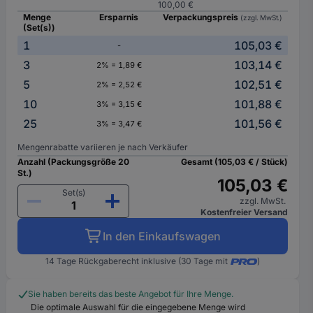
100,00 €
Menge
Ersparnis
Verpackungspreis
(zzgl. MwSt.)
(Set(s))
1
105,03 €
-
3
103,14 €
2% = 1,89 €
5
102,51 €
2% = 2,52 €
10
101,88 €
3% = 3,15 €
25
101,56 €
3% = 3,47 €
Mengenrabatte variieren je nach Verkäufer
Anzahl (Packungsgröße 20
Gesamt (105,03 € / Stück)
St.)
105,03 €
Set(s)
zzgl. MwSt.
Kostenfreier Versand
In den Einkaufswagen
14 Tage Rückgaberecht inklusive (30 Tage mit
)
Sie haben bereits das beste Angebot für Ihre Menge.
Die optimale Auswahl für die eingegebene Menge wird