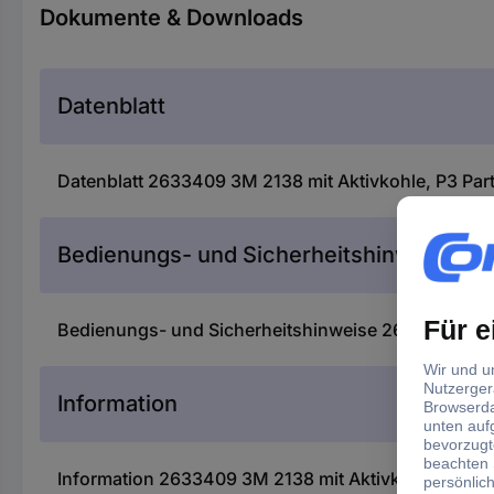
Dokumente & Downloads
Datenblatt
Datenblatt 2633409 3M 2138 mit Aktivkohle, P3 Parti
Bedienungs- und Sicherheitshinweise
Bedienungs- und Sicherheitshinweise 2633409 3M 213
Information
Information 2633409 3M 2138 mit Aktivkohle, P3 Part