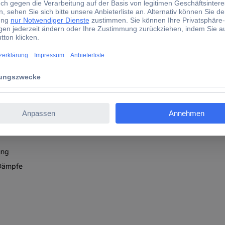
e P3 und bietet Schutz gegen feste und flüssige Partikel. Zusätzlic
d Fluorwasserstoffgas (30 ppm). Der Filter passt mittels Bajonett-K
 zugelassen. Er eignet sich ideal zum Schweißen.
-Klick-Anschlusssystem;Innovative Filtertechnologie;Geringes Gewich
ämpfe;Ozon bis zum 10-fachen Grenzwert;Schnelle und einfache Filt
ung
 Dämpfe