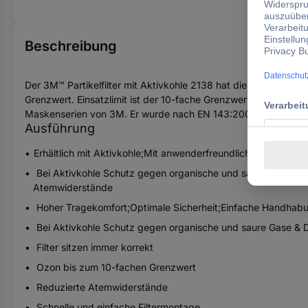
Beschreibung
Der 3M™ Partikelfilter mit Aktivkohle 2138 hat die Schutzstuf
Grenzwert. Einsatzlimit ist der 10-fache Grenzwert für Ozon un
Maskenserien von 3M. Er wurde nach EN 143:2000 geprüft und
Ausführung
Erhältlich mit Aktivkohle;Mit anwenderfreundlichem Bajonett
Bei Aktivkohle Schutz gegen organische und saure Gase & D
Atemwiderstände
Hoher Tragekomfort;Optimale Sicherheit;Einfache Handhab
Bei Aktivkohle Schutz gegen organische und saure Gase &
Filter sitzen immer korrekt
Ozon bis zum 10-fachen Grenzwert
Reduzierte Atemwiderstände
Schnelle und einfache Filtermontage