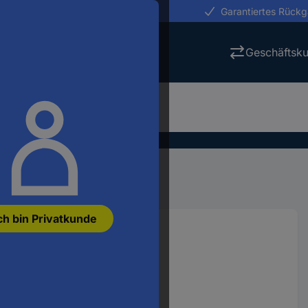
erungen in 24h
Garantiertes Rück
Geschäftsk
O®
LEGO® City
ch bin Privatkunde
ng mit Ampeln