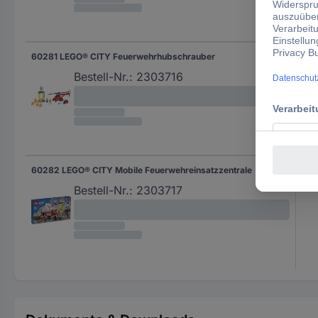
60281 LEGO® CITY Feuerwehrhubschrauber
212
Bestell-Nr.:
2303716
60282 LEGO® CITY Mobile Feuerwehreinsatzzentrale
380
Bestell-Nr.:
2303717