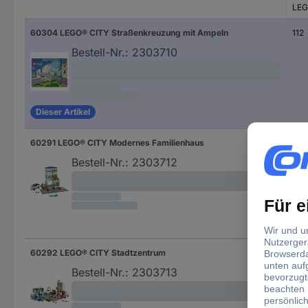
LEG
60304 LEGO® CITY Straßenkreuzung mit Ampeln
112
Bestell-Nr.:
2303710
Dieser Artikel
60291 LEGO® CITY Modernes Familienhaus
388
Bestell-Nr.:
2303712
60292 LEGO® CITY Stadtzentrum
790
Bestell-Nr.:
2303713