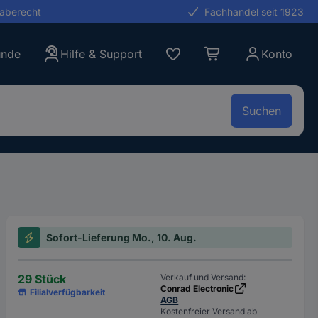
gaberecht
Fachhandel seit 1923
unde
Hilfe & Support
Konto
Suchen
Sofort-Lieferung Mo., 10. Aug.
29 Stück
Verkauf und Versand:
Conrad Electronic
Filialverfügbarkeit
AGB
Kostenfreier Versand ab