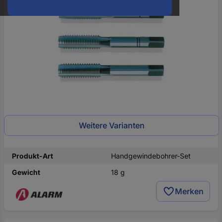
oder
eine
Hst.-
Teile-
Nr.
ein
Weitere Varianten
Produkt-Art
Handgewindebohrer-Set
Gewicht
18 g
Merken