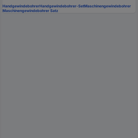
Handgewindebohrer
Handgewindebohrer-Set
Maschinengewindebohrer
Maschinengewindebohrer Satz