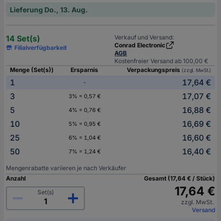
Lieferung Do., 13. Aug.
14 Set(s)
Verkauf und Versand:
Conrad Electronic
Filialverfügbarkeit
AGB
Kostenfreier Versand ab 100,00 €
Menge (Set(s))
Ersparnis
Verpackungspreis
(zzgl. MwSt.)
1
17,64 €
-
3
17,07 €
3% = 0,57 €
5
16,88 €
4% = 0,76 €
10
16,69 €
5% = 0,95 €
25
16,60 €
6% = 1,04 €
50
16,40 €
7% = 1,24 €
Mengenrabatte variieren je nach Verkäufer
Anzahl
Gesamt (17,64 € / Stück)
17,64 €
Set(s)
zzgl. MwSt.
Versand