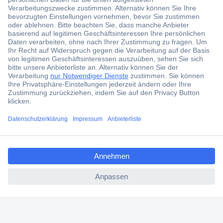
Der Conrad Newsletter
Jetzt anmelden und exklusive Aktionen,
aktuelle News und Angebote immer zuerst
erhalten.
Jetzt anmelden
Filialen
Versandkostenfrei ab 100,00 € zzgl. MwSt. **
ccp.user.init.failed.titl
Angebotsservice
e
Beschaffungsservice
ccp.user.init.failed
Für Geschäftskunden
E-Procurement