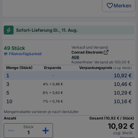
Merken
Sofort-Lieferung Di., 11. Aug.
49 Stück
Verkauf und Versand:
Conrad Electronic
Filialverfügbarkeit
AGB
Kostenfreier Versand ab 100,00 €
Menge (Stück)
Ersparnis
Verpackungspreis
(zzgl. MwSt.)
1
10,92 €
-
3
10,46 €
4% = 0,46 €
5
10,29 €
6% = 0,63 €
10
10,16 €
7% = 0,76 €
Mengenrabatte variieren je nach Verkäufer
Anzahl
Gesamt (10,92 € / Stück)
10,92 €
Stück
zzgl. MwSt.
Versand