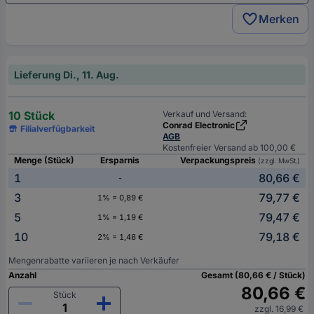
Merken
Lieferung Di., 11. Aug.
10 Stück
Verkauf und Versand:
Conrad Electronic
Filialverfügbarkeit
AGB
Kostenfreier Versand ab 100,00 €
Menge (Stück)
Ersparnis
Verpackungspreis
(zzgl. MwSt.)
1
80,66 €
-
3
79,77 €
1% = 0,89 €
5
79,47 €
1% = 1,19 €
10
79,18 €
2% = 1,48 €
Mengenrabatte variieren je nach Verkäufer
Anzahl
Gesamt (80,66 € / Stück)
80,66 €
Stück
zzgl. 16,99 €