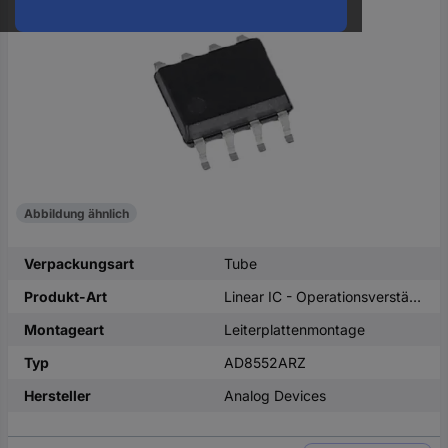
oder
eine
Hst.-
Teile-
Nr.
ein
Abbildung ähnlich
Verpackungsart
Tube
Produkt-Art
Linear IC - Operationsverstärker, Puffer-Verstärker
Montageart
Leiterplattenmontage
Typ
AD8552ARZ
Hersteller
Analog Devices