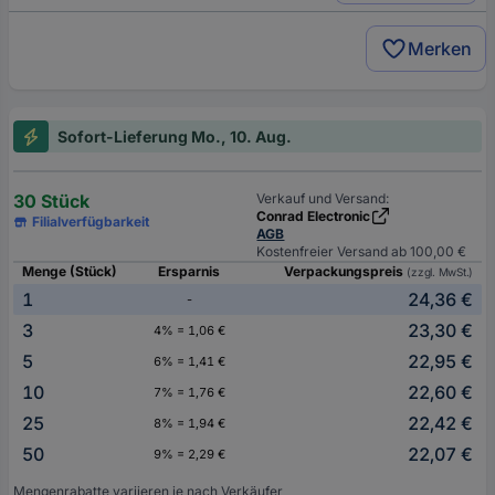
Merken
Sofort-Lieferung Mo., 10. Aug.
30 Stück
Verkauf und Versand:
Conrad Electronic
Filialverfügbarkeit
AGB
Kostenfreier Versand ab 100,00 €
Menge (Stück)
Ersparnis
Verpackungspreis
(zzgl. MwSt.)
1
24,36 €
-
3
23,30 €
4% = 1,06 €
5
22,95 €
6% = 1,41 €
10
22,60 €
7% = 1,76 €
25
22,42 €
8% = 1,94 €
50
22,07 €
9% = 2,29 €
Mengenrabatte variieren je nach Verkäufer