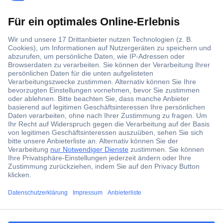
Der Conrad Newsletter
Jetzt anmelden und exklusive Aktionen,
aktuelle News und Angebote immer zuerst
erhalten.
Jetzt anmelden
Filialen
Versandkostenfrei ab 100,00 € zzgl. MwSt. **
Angebotsservice
Beschaffungsservice