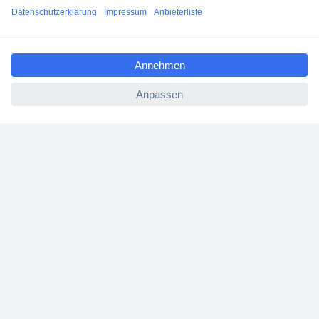
Angebotsservice
ccp.user.init.failed.titl
Beschaffungsservice
e
ccp.user.init.failed
Für Geschäftskunden
E-Procurement
Open Catalog Interface (OCI)
Conrad Smart Procure (CSP)
Für Verkäufer
Für Affiliate
Für Lieferanten