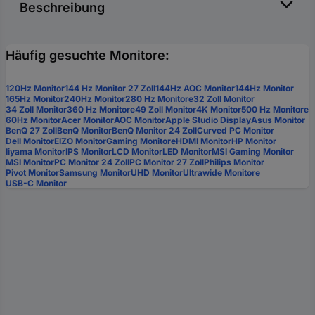
Beschreibung
Häufig gesuchte Monitore:
120Hz Monitor
144 Hz Monitor 27 Zoll
144Hz AOC Monitor
144Hz Monitor
165Hz Monitor
240Hz Monitor
280 Hz Monitore
32 Zoll Monitor
34 Zoll Monitor
360 Hz Monitore
49 Zoll Monitor
4K Monitor
500 Hz Monitore
60Hz Monitor
Acer Monitor
AOC Monitor
Apple Studio Display
Asus Monitor
BenQ 27 Zoll
BenQ Monitor
BenQ Monitor 24 Zoll
Curved PC Monitor
Dell Monitor
EIZO Monitor
Gaming Monitore
HDMI Monitor
HP Monitor
Iiyama Monitor
IPS Monitor
LCD Monitor
LED Monitor
MSI Gaming Monitor
MSI Monitor
PC Monitor 24 Zoll
PC Monitor 27 Zoll
Philips Monitor
Pivot Monitor
Samsung Monitor
UHD Monitor
Ultrawide Monitore
USB-C Monitor