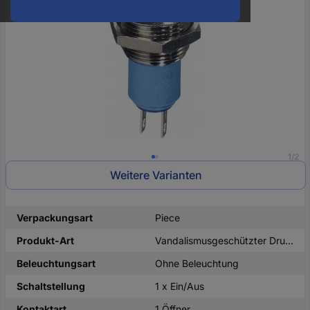
oder
eine
Hst.-
Teile-
Nr.
ein
1/2
Weitere Varianten
Verpackungsart
Piece
Produkt-Art
Vandalismusgeschützter Druckschalter
Beleuchtungsart
Ohne Beleuchtung
Schaltstellung
1 x Ein/Aus
Kontaktart
1 Öffner