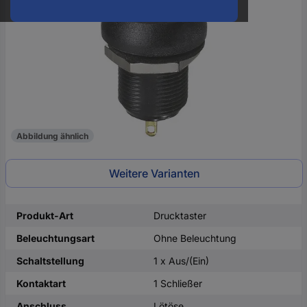
oder
eine
Hst.-
Teile-
Nr.
ein
Abbildung ähnlich
Weitere Varianten
Produkt-Art
Drucktaster
Beleuchtungsart
Ohne Beleuchtung
Schaltstellung
1 x Aus/(Ein)
Kontaktart
1 Schließer
Anschluss
Lötöse