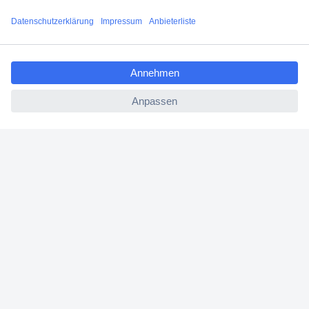
Filialen
ccp.user.init.failed.titl
Versandkostenfrei ab 100,00 € zzgl. MwSt. **
e
Angebotsservice
ccp.user.init.failed
Beschaffungsservice
Für Geschäftskunden
E-Procurement
Open Catalog Interface (OCI)
Conrad Smart Procure (CSP)
Für Verkäufer
Für Affiliate