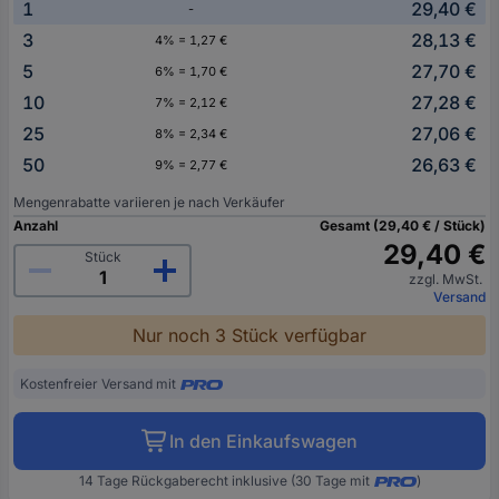
1
29,40 €
-
3
28,13 €
4% = 1,27 €
5
27,70 €
6% = 1,70 €
10
27,28 €
7% = 2,12 €
25
27,06 €
8% = 2,34 €
50
26,63 €
9% = 2,77 €
Mengenrabatte variieren je nach Verkäufer
Anzahl
Gesamt (29,40 € / Stück)
29,40 €
Stück
zzgl. MwSt.
Versand
Nur noch 3 Stück verfügbar
Kostenfreier Versand mit
In den Einkaufswagen
14 Tage Rückgaberecht inklusive (30 Tage mit
)