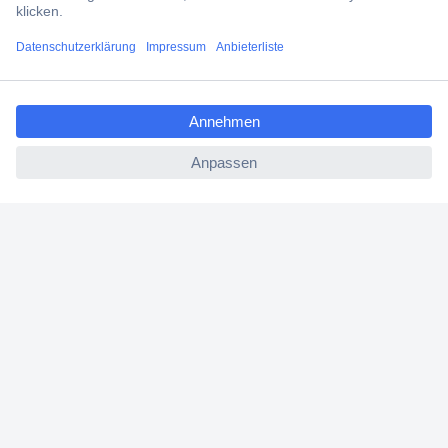
Filialen
ccp.user.init.failed.titl
Versandkostenfrei ab 100,00 € zzgl. MwSt. **
e
Angebotsservice
ccp.user.init.failed
Beschaffungsservice
Für Geschäftskunden
E-Procurement
Open Catalog Interface (OCI)
Conrad Smart Procure (CSP)
Für Verkäufer