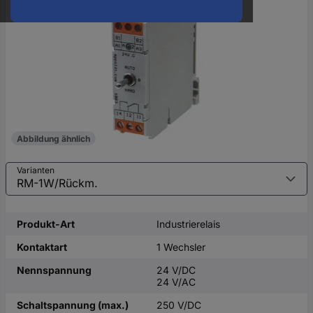
oder
eine
Hst.-
Teile-
Nr.
ein
Abbildung ähnlich
Varianten
Produkt-Art
Industrierelais
Kontaktart
1 Wechsler
Nennspannung
24 V/DC
24 V/AC
Schaltspannung (max.)
250 V/DC