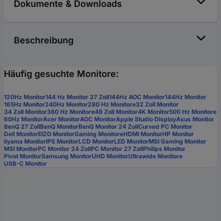
Dokumente & Downloads
Beschreibung
Häufig gesuchte Monitore:
120Hz Monitor
144 Hz Monitor 27 Zoll
144Hz AOC Monitor
144Hz Monitor
165Hz Monitor
240Hz Monitor
280 Hz Monitore
32 Zoll Monitor
34 Zoll Monitor
360 Hz Monitore
49 Zoll Monitor
4K Monitor
500 Hz Monitore
60Hz Monitor
Acer Monitor
AOC Monitor
Apple Studio Display
Asus Monitor
BenQ 27 Zoll
BenQ Monitor
BenQ Monitor 24 Zoll
Curved PC Monitor
Dell Monitor
EIZO Monitor
Gaming Monitore
HDMI Monitor
HP Monitor
Iiyama Monitor
IPS Monitor
LCD Monitor
LED Monitor
MSI Gaming Monitor
MSI Monitor
PC Monitor 24 Zoll
PC Monitor 27 Zoll
Philips Monitor
Pivot Monitor
Samsung Monitor
UHD Monitor
Ultrawide Monitore
USB-C Monitor