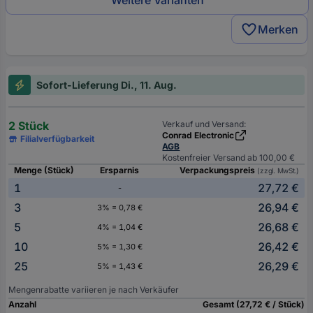
Weitere Varianten
Merken
Sofort-Lieferung Di., 11. Aug.
2 Stück
Verkauf und Versand:
Conrad Electronic
Filialverfügbarkeit
AGB
Kostenfreier Versand ab 100,00 €
Menge (Stück)
Ersparnis
Verpackungspreis
(zzgl. MwSt.)
1
27,72 €
-
3
26,94 €
3% = 0,78 €
5
26,68 €
4% = 1,04 €
10
26,42 €
5% = 1,30 €
25
26,29 €
5% = 1,43 €
Mengenrabatte variieren je nach Verkäufer
Anzahl
Gesamt (27,72 € / Stück)