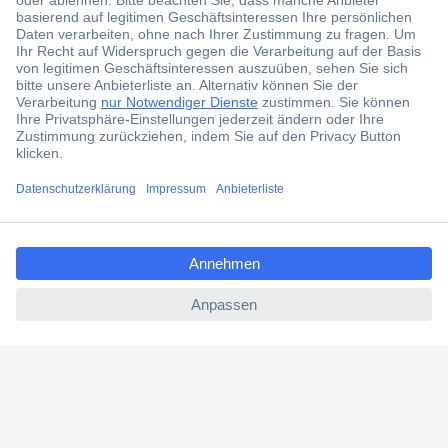
aktuelle News und Angebote immer zuerst
erhalten.
Jetzt anmelden
Filialen
Versandkostenfrei ab 100,00 € zzgl. MwSt. **
ccp.user.init.failed.titl
Angebotsservice
e
Beschaffungsservice
ccp.user.init.failed
Für Geschäftskunden
E-Procurement
Open Catalog Interface (OCI)